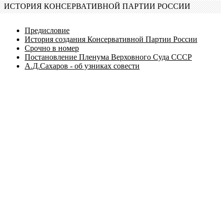
ИСТОРИЯ КОНСЕРВАТИВНОЙ ПАРТИИ РОССИИ
Предисловие
История создания Консервативной Партии России
Срочно в номер
Постановление Пленума Верховного Суда СССР
А.Д.Сахаров - об узниках совести
Благодарим Вас за посещение сервера "Консервативная 
посетителей и постараемся доставить Вам удовольствие от пос